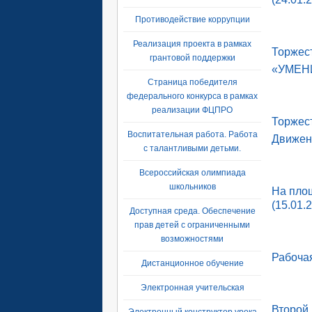
Противодействие коррупции
Реализация проекта в рамках
Торжес
грантовой поддержки
«УМЕНИ
Страница победителя
федерального конкурса в рамках
реализации ФЦПРО
Торжес
Воспитательная работа. Работа
Движен
с талантливыми детьми.
Всероссийская олимпиада
школьников
На пло
(15.01.
Доступная среда. Обеспечение
прав детей с ограниченными
возможностями
Рабочая
Дистанционное обучение
Электронная учительская
Второй 