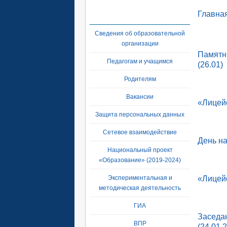
Главна
Сведения об образовательной
организации
Памятн
Педагогам и учащимся
(26.01)
Родителям
Вакансии
«Лицейс
Защита персональных данных
Сетевое взаимодействие
День на
Национальный проект
«Образование» (2019-2024)
Экспериментальная и
«Лицейс
методическая деятельность
ГИА
Заседа
ВПР
(24.01.