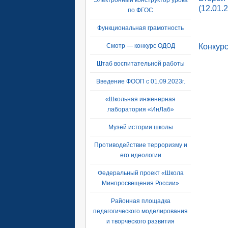
Электронный конструктор урока
(12.01.
по ФГОС
Функциональная грамотность
Смотр — конкурс ОДОД
Конкурс
Штаб воспитательной работы
Введение ФООП с 01.09.2023г.
«Школьная инженерная
лаборатория «ИнЛаб»
Музей истории школы
Противодействие терроризму и
его идеологии
Федеральный проект «Школа
Минпросвещения России»
Районная площадка
педагогического моделирования
и творческого развития