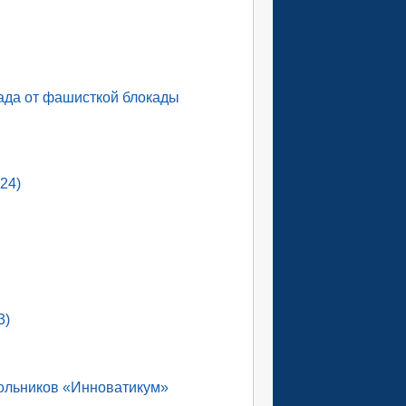
ада от фашисткой блокады
24)
3)
кольников «Инноватикум»