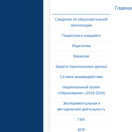
Главна
Сведения об образовательной
организации
Педагогам и учащимся
Родителям
Вакансии
Защита персональных данных
Сетевое взаимодействие
Национальный проект
«Образование» (2019-2024)
Экспериментальная и
методическая деятельность
ГИА
ВПР