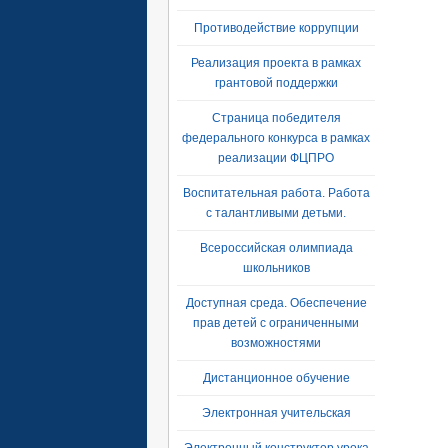
Противодействие коррупции
Реализация проекта в рамках
грантовой поддержки
Страница победителя
федерального конкурса в рамках
реализации ФЦПРО
Воспитательная работа. Работа
с талантливыми детьми.
Всероссийская олимпиада
школьников
Доступная среда. Обеспечение
прав детей с ограниченными
возможностями
Дистанционное обучение
Электронная учительская