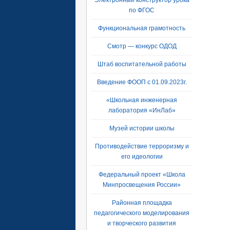
Электронный конструктор урока
по ФГОС
Функциональная грамотность
Смотр — конкурс ОДОД
Штаб воспитательной работы
Введение ФООП с 01.09.2023г.
«Школьная инженерная
лаборатория «ИнЛаб»
Музей истории школы
Противодействие терроризму и
его идеологии
Федеральный проект «Школа
Минпросвещения России»
Районная площадка
педагогического моделирования
и творческого развития