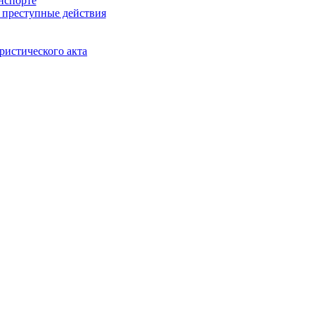
нспорте
 преступные действия
ристического акта