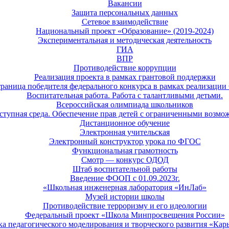
Вакансии
Защита персональных данных
Сетевое взаимодействие
Национальный проект «Образование» (2019-2024)
Экспериментальная и методическая деятельность
ГИА
ВПР
Противодействие коррупции
Реализация проекта в рамках грантовой поддержки
раница победителя федерального конкурса в рамках реализац
Воспитательная работа. Работа с талантливыми детьми.
Всероссийская олимпиада школьников
ступная среда. Обеспечение прав детей с ограниченными возмо
Дистанционное обучение
Электронная учительская
Электронный конструктор урока по ФГОС
Функциональная грамотность
Смотр — конкурс ОДОД
Штаб воспитательной работы
Введение ФООП с 01.09.2023г.
«Школьная инженерная лаборатория «ИнЛаб»
Музей истории школы
Противодействие терроризму и его идеологии
Федеральный проект «Школа Минпросвещения России»
а педагогического моделирования и творческого развития «Кар