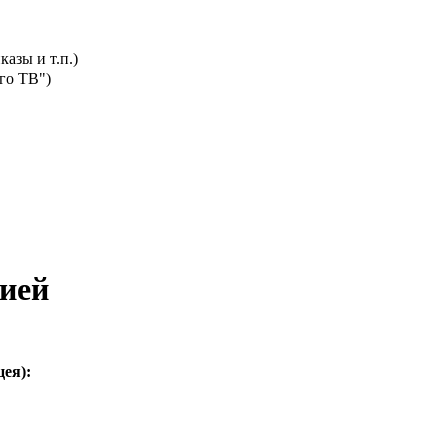
азы и т.п.)
го ТВ")
цией
ея):