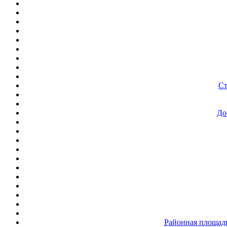
Ст
До
Районная площадк