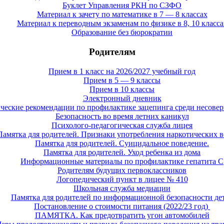
Буклет Управления РКН по СЗФО
Материал к зачету по математике в 7 — 8 классах
Материал к переводным экзаменам по физике в 8, 10 класса
Образование без бюрократии
Родителям
Прием в 1 класс на 2026/2027 учебный год
Прием в 5 — 9 классы
Прием в 10 классы
Электронный дневник
ческие рекомендации по профилактике зацепинга среди несове
Безопасность во время летних каникул
Психолого-педагогическая служба лицея
Памятка для родителей. Признаки употребления наркотических 
Памятка для родителей. Суицидальное поведение.
Памятка для родителей. Уход ребенка из дома
Информационные материалы по профилактике гепатита С
Родителям будущих первоклассников
Логопедический пункт в лицее № 410
Школьная служба медиации
Памятка для родителей по информационной безопасности де
Постановление о стоимости питания (2022/23 год)
ПАМЯТКА. Как предотвратить угон автомобилей