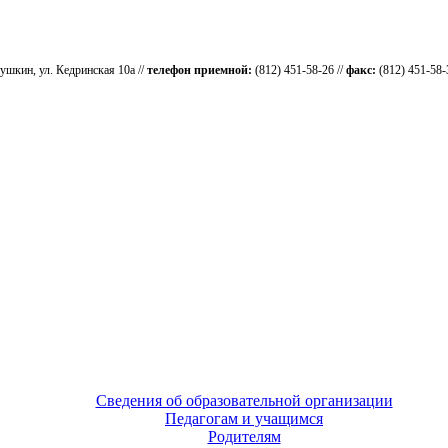
ушкин, ул. Кедринская 10а //
телефон приемной:
(812) 451-58-26 //
факс:
(812) 451-58-
Сведения об образовательной организации
Педагогам и учащимся
Родителям