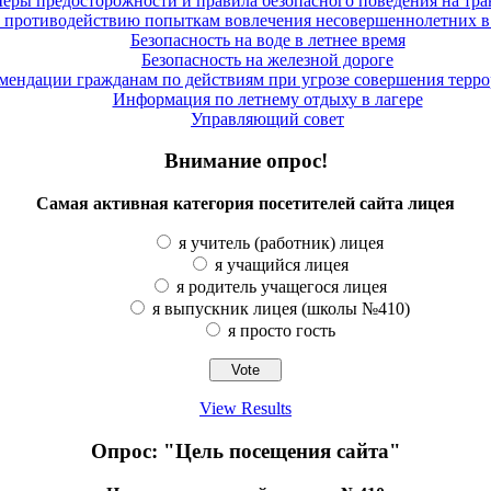
еры предосторожности и правила безопасного поведения на тра
противодействию попыткам вовлечения несовершеннолетних в
Безопасность на воде в летнее время
Безопасность на железной дороге
ендации гражданам по действиям при угрозе совершения терро
Информация по летнему отдыху в лагере
Управляющий совет
Внимание опрос!
Самая активная категория посетителей сайта лицея
я учитель (работник) лицея
я учащийся лицея
я родитель учащегося лицея
я выпускник лицея (школы №410)
я просто гость
View Results
Опрос: "Цель посещения сайта"