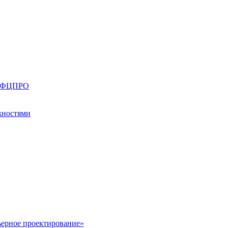
ии ФЦПРО
жностями
ьерное проектирование»