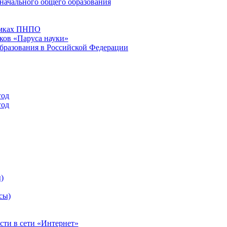
начального общего образования
рамках ПНПО
ков «Паруса науки»
бразования в Российской Федерации
год
год
)
сы)
сти в сети «Интернет»