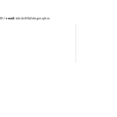
30 //
e-mail:
info.lic410@obr.gov.spb.ru