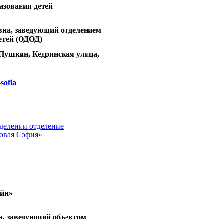
азования детей
на, заведующий отделением
етей (ОДОД)
д Пушкин, Кедринская улица,
-sofia
делении отделение
Новая София»
ейн»
а, заведующий объектом