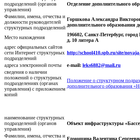
подразделений (органов
Отделение дополнительного обр
управления)
Фамилии, имена, отчества и
Горшкова Александра Викторов
должности руководителей
дополнительного образования д
структурных подразделений
196602, Санкт-Петербург, горо
Место нахождения
д. 10 литера А
адрес официальных сайтов
сети Интернет структурных
http://school410.spb.ru/site/novaja
подразделений
адреса электронной почты
e-mail:
leks6882@mail.ru
сведения о наличии
положений о структурных
Положение о структурном подраз
подразделениях (органах
дополнительного образования «
управления) с приложением
копий
наименование структурных
подразделений (органов
Объект инфраструктуры «Басс
управления)
Фамилии, имена, отчества и
Ермошина Валентина Сергеевн