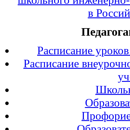
в Росси
Педагога
Расписание уроков
Расписание внеурочно
уч
Школь
Образова
Профорие
Образоват