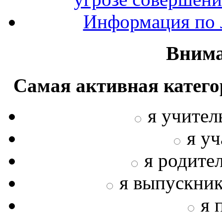
Информация по л
Внима
Самая активная катего
я учител
я у
я родите
я выпускни
я 