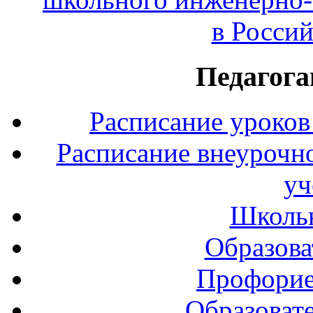
в Росси
Педагога
Расписание уроков
Расписание внеурочно
уч
Школь
Образова
Профорие
Образоват