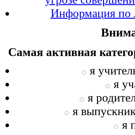
Информация по л
Внима
Самая активная катего
я учител
я у
я родите
я выпускни
я 