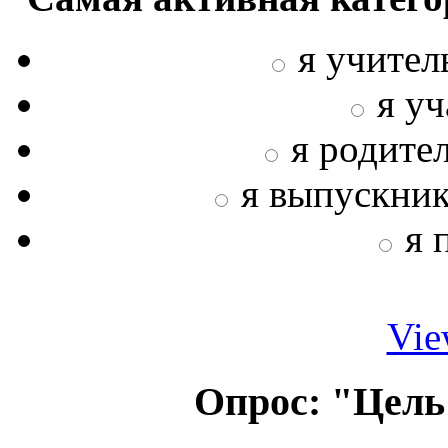
я учител
я у
я родите
я выпускни
я 
Vie
Опрос: "Цель