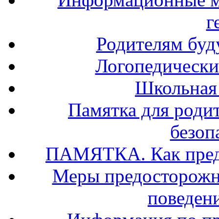
г
Родителям буд
Логопедически
Школьная
Памятка для роди
безоп
ПАМЯТКА. Как предо
Меры предосторожно
поведени