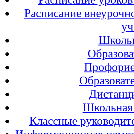
Расписание внеурочно
уч
Школь
Образова
Профорие
Образоват
Дистанц
Школьная
Классные руководите