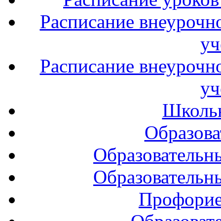
Расписание внеурочно
уч
Расписание внеурочно
уч
Школь
Образова
Образовательн
Образовательн
Профорие