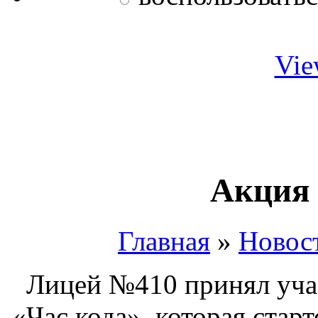
Vie
Акция 
Главная
»
Новос
Лицей №410 принял учас
«Час кода», которая старт