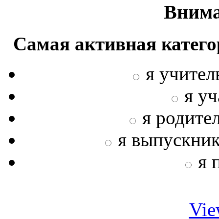
Внима
Самая активная катего
я учител
я у
я родите
я выпускни
я 
Vie