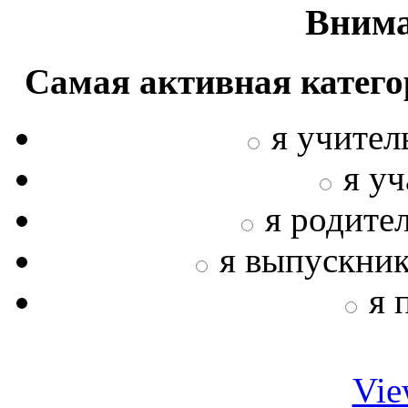
Внима
Самая активная катего
я учител
я у
я родите
я выпускни
я 
Vie