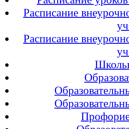
Расписание внеурочно
уч
Расписание внеурочно
уч
Школь
Образова
Образовательн
Образовательн
Профорие