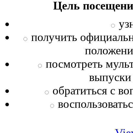
Цель посещени
уз
получить официаль
положения
посмотреть муль
выпуски
обратиться с во
воспользовать
Vie