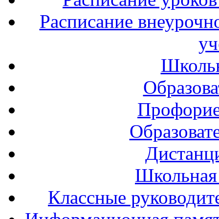
Расписание внеурочно
уч
Школь
Образова
Профорие
Образоват
Дистанц
Школьная
Классные руководите