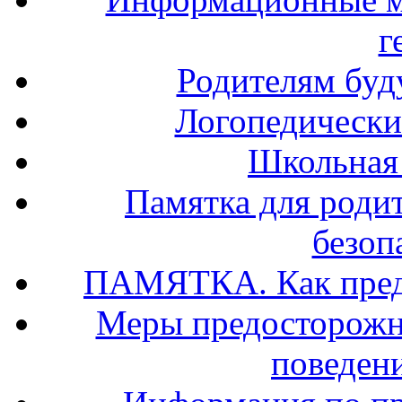
г
Родителям буд
Логопедически
Школьная
Памятка для роди
безоп
ПАМЯТКА. Как предо
Меры предосторожно
поведени