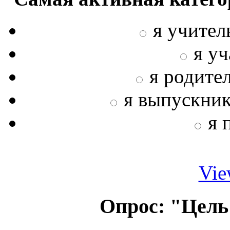
я учител
я у
я родите
я выпускни
я 
Vie
Опрос: "Цель