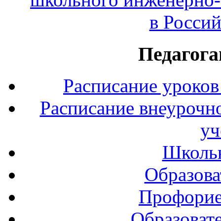
в Росси
Педагога
Расписание уроков
Расписание внеурочно
уч
Школь
Образова
Профорие
Образоват