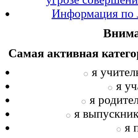
Информация по л
Внима
Самая активная катего
я учител
я у
я родите
я выпускни
я 