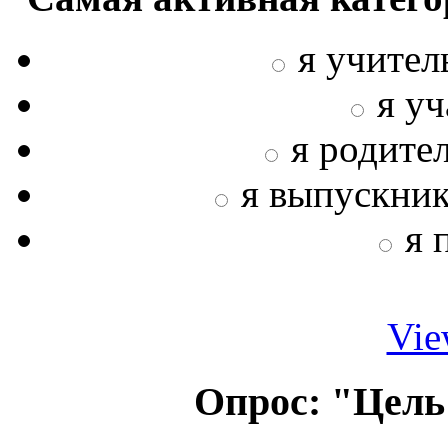
я учител
я у
я родите
я выпускни
я 
Vie
Опрос: "Цель