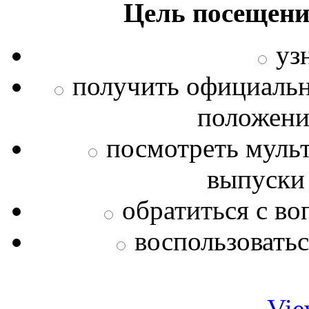
Цель посещени
уз
получить официаль
положения
посмотреть муль
выпуски
обратиться с во
воспользовать
Vie