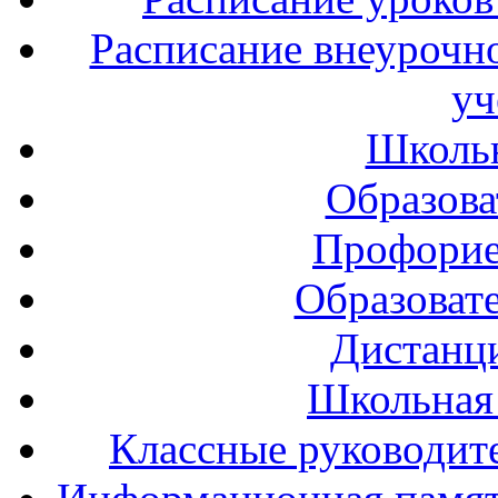
Расписание внеурочно
уч
Школь
Образова
Профорие
Образоват
Дистанц
Школьная
Классные руководите