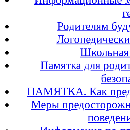
г
Родителям буд
Логопедически
Школьная
Памятка для роди
безоп
ПАМЯТКА. Как предо
Меры предосторожно
поведени