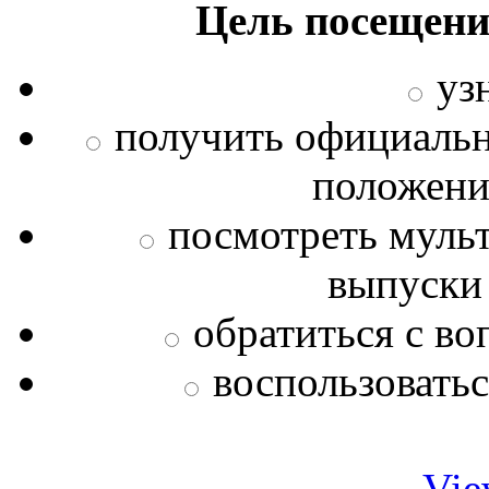
Цель посещени
уз
получить официаль
положения
посмотреть муль
выпуски
обратиться с во
воспользовать
Vie