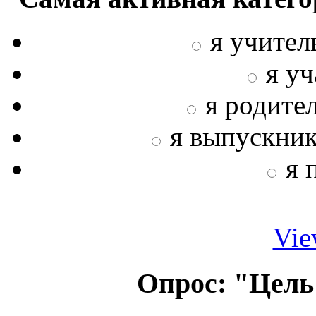
я учител
я у
я родите
я выпускни
я 
Vie
Опрос: "Цель