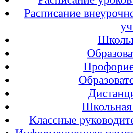
Расписание внеурочно
уч
Школь
Образова
Профорие
Образоват
Дистанц
Школьная
Классные руководите