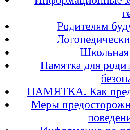
г
Родителям буд
Логопедически
Школьная
Памятка для роди
безоп
ПАМЯТКА. Как предо
Меры предосторожно
поведени