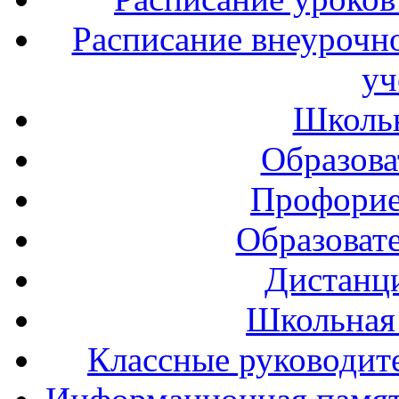
Расписание внеурочно
уч
Школь
Образова
Профорие
Образоват
Дистанц
Школьная
Классные руководите