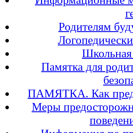
г
Родителям буд
Логопедически
Школьная
Памятка для роди
безоп
ПАМЯТКА. Как предо
Меры предосторожно
поведени