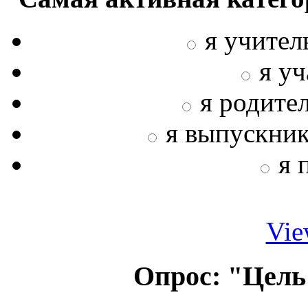
я учител
я у
я родите
я выпускни
я 
Vie
Опрос: "Цель