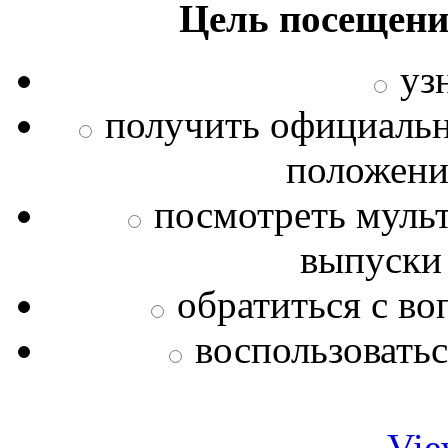
Цель посещени
уз
получить официаль
положения
посмотреть муль
выпуски
обратиться с во
воспользовать
Vie