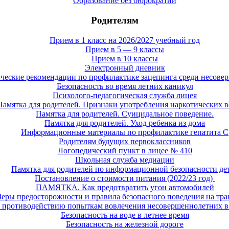
Образование без бюрократии
Родителям
Прием в 1 класс на 2026/2027 учебный год
Прием в 5 — 9 классы
Прием в 10 классы
Электронный дневник
ческие рекомендации по профилактике зацепинга среди несове
Безопасность во время летних каникул
Психолого-педагогическая служба лицея
Памятка для родителей. Признаки употребления наркотических 
Памятка для родителей. Суицидальное поведение.
Памятка для родителей. Уход ребенка из дома
Информационные материалы по профилактике гепатита С
Родителям будущих первоклассников
Логопедический пункт в лицее № 410
Школьная служба медиации
Памятка для родителей по информационной безопасности де
Постановление о стоимости питания (2022/23 год)
ПАМЯТКА. Как предотвратить угон автомобилей
еры предосторожности и правила безопасного поведения на тра
противодействию попыткам вовлечения несовершеннолетних в
Безопасность на воде в летнее время
Безопасность на железной дороге