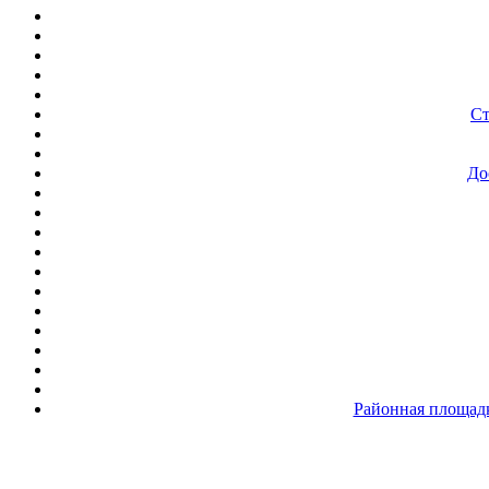
Ст
До
Районная площадк