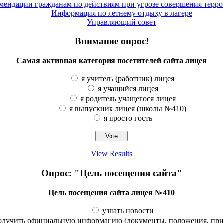
ендации гражданам по действиям при угрозе совершения терро
Информация по летнему отдыху в лагере
Управляющий совет
Внимание опрос!
Самая активная категория посетителей сайта лицея
я учитель (работник) лицея
я учащийся лицея
я родитель учащегося лицея
я выпускник лицея (школы №410)
я просто гость
View Results
Опрос: "Цель посещения сайта"
Цель посещения сайта лицея №410
узнать новости
олучить официальную информацию (документы, положения, прик