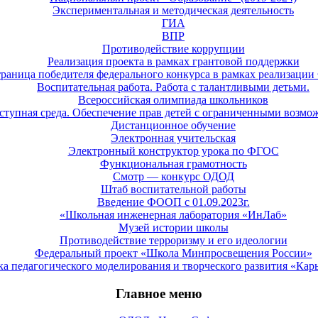
Экспериментальная и методическая деятельность
ГИА
ВПР
Противодействие коррупции
Реализация проекта в рамках грантовой поддержки
раница победителя федерального конкурса в рамках реализац
Воспитательная работа. Работа с талантливыми детьми.
Всероссийская олимпиада школьников
ступная среда. Обеспечение прав детей с ограниченными возмо
Дистанционное обучение
Электронная учительская
Электронный конструктор урока по ФГОС
Функциональная грамотность
Смотр — конкурс ОДОД
Штаб воспитательной работы
Введение ФООП с 01.09.2023г.
«Школьная инженерная лаборатория «ИнЛаб»
Музей истории школы
Противодействие терроризму и его идеологии
Федеральный проект «Школа Минпросвещения России»
а педагогического моделирования и творческого развития «Кар
Главное меню