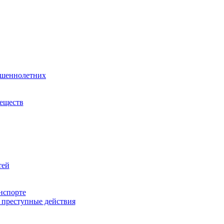
ршеннолетних
веществ
тей
нспорте
 преступные действия