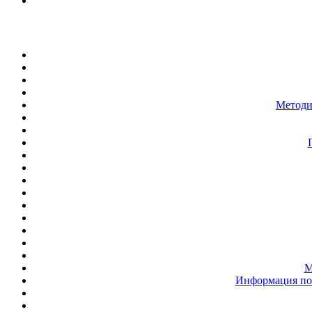
Методи
М
Информация по 