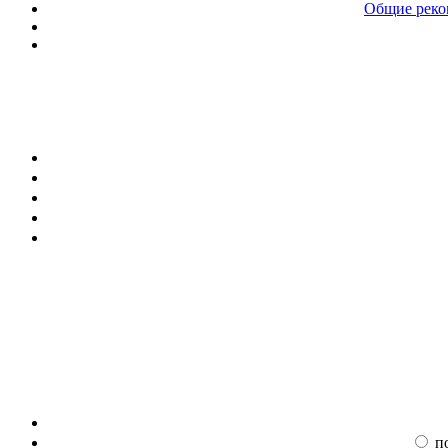
Общие реком
п