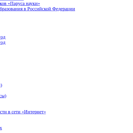
ков «Паруса науки»
бразования в Российской Федерации
год
год
)
сы)
сти в сети «Интернет»
х