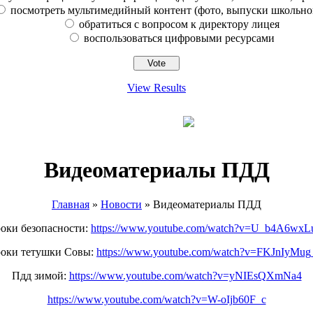
посмотреть мультимедийный контент (фото, выпуски школьно
обратиться с вопросом к директору лицея
воспользоваться цифровыми ресурсами
View Results
Видеоматериалы ПДД
Главная
»
Новости
»
Видеоматериалы ПДД
оки безопасности:
https://www.youtube.com/watch?v=U_b4A6wx
оки тетушки Совы:
https://www.youtube.com/watch?v=FKJnIyMu
Пдд зимой:
https://www.youtube.com/watch?v=yNIEsQXmNa4
https://www.youtube.com/watch?v=W-oIjb60F_c