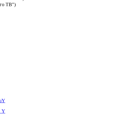
го ТВ")
LuY
g_Y