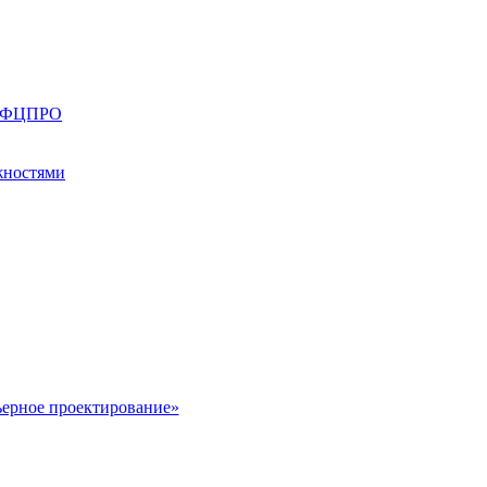
ии ФЦПРО
жностями
ьерное проектирование»