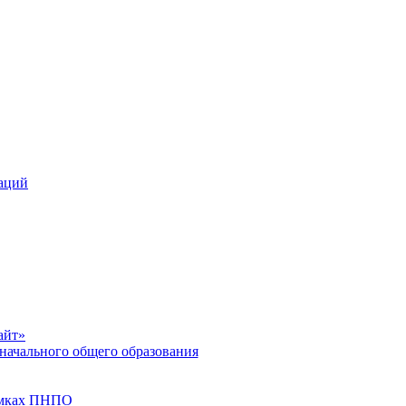
заций
айт»
начального общего образования
рамках ПНПО