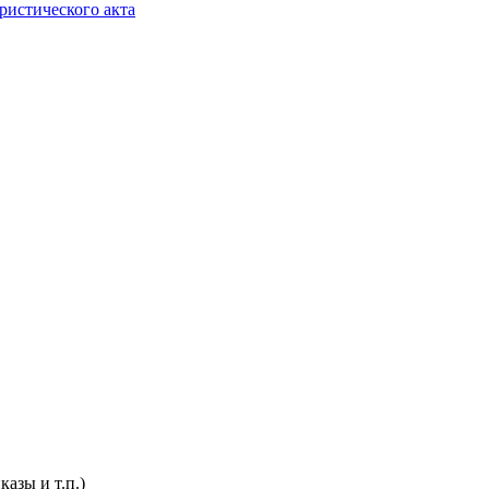
ристического акта
азы и т.п.)