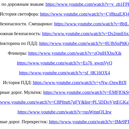
 по дорожным знакам:
https://www.youtube.com/watch?v=v_zh1F
История светофора:
https://www.youtube.com/watch?v=Cjf8tzaEJQ
 безопасности. Смешарики:
https://www.youtube.com/watch?v=8bl
ожная безопасность:
https://www.youtube.com/watch?v=Ds2mnE6
Викторина по ПДД:
https://www.youtube.com/watch?v=8UfhSnPlt
Фликеры:
https://www.youtube.com/watch?v=zQnlHXbuXik
https://www.youtube.com/watch?v=Es76_gwmVyQ
https://www.youtube.com/watch?v=sf_jlK16OX4
История ПДД:
https://www.youtube.com/watch?v=yNw-OnwBfJI
рные дорог. Мультик:
https://www.youtube.com/watch?v=EMFfOk
://www.youtube.com/watch?v=C8Pfmrh7gFY&list=PL5DDoVjrtE
https://www.youtube.com/watch?v=rusWmnQLIrw
ные дорог. Перекресток:
https://www.youtube.com/watch?v=IMe9P