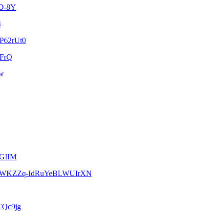
PD-8Y
4
LP62rUt0
xFrQ
Kw
SGIIM
GKaWKZZq-IdRuYeBLWUIrXN
TQc9jg