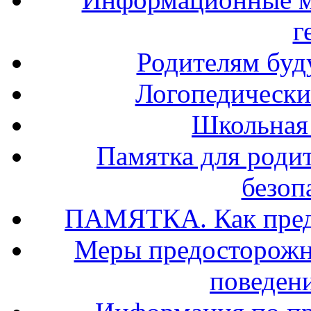
г
Родителям буд
Логопедически
Школьная
Памятка для роди
безоп
ПАМЯТКА. Как предо
Меры предосторожно
поведени