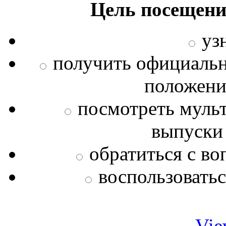
Цель посещени
уз
получить официаль
положения
посмотреть муль
выпуски
обратиться с во
воспользовать
Vie