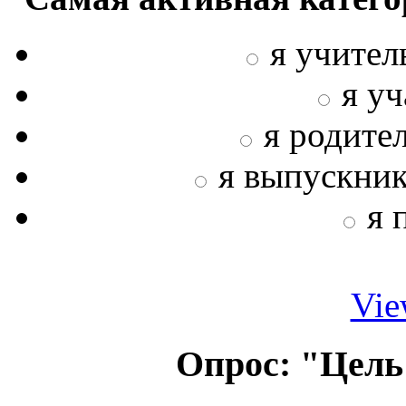
я учител
я у
я родите
я выпускни
я 
Vie
Опрос: "Цель