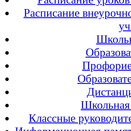
Расписание внеурочно
уч
Школь
Образова
Профорие
Образоват
Дистанц
Школьная
Классные руководите