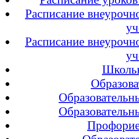
Расписание внеурочно
уч
Расписание внеурочно
уч
Школь
Образова
Образовательн
Образовательн
Профорие