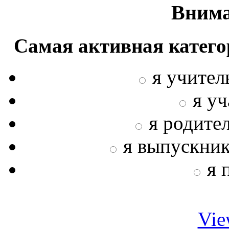
Внима
Самая активная катего
я учител
я у
я родите
я выпускни
я 
Vie