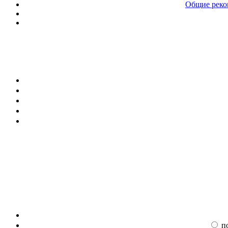
Общие реком
п