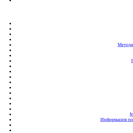
Методи
М
Информация по 