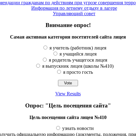
ендации гражданам по действиям при угрозе совершения терро
Информация по летнему отдыху в лагере
Управляющий совет
Внимание опрос!
Самая активная категория посетителей сайта лицея
я учитель (работник) лицея
я учащийся лицея
я родитель учащегося лицея
я выпускник лицея (школы №410)
я просто гость
View Results
Опрос: "Цель посещения сайта"
Цель посещения сайта лицея №410
узнать новости
олучить официальную информацию (документы, положения, прик