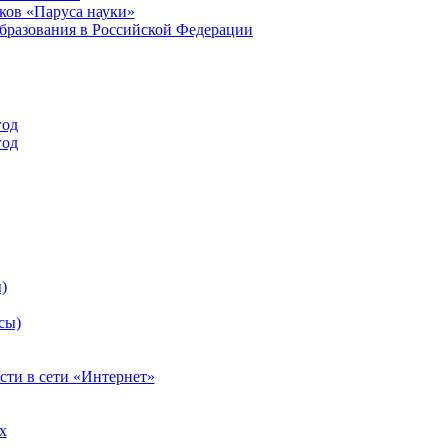
ков «Паруса науки»
бразования в Российской Федерации
год
год
)
сы)
сти в сети «Интернет»
х