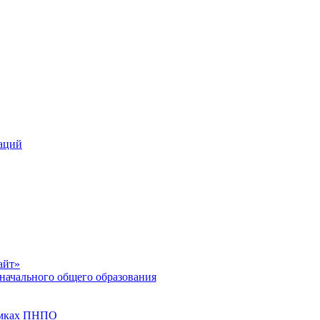
заций
айт»
начального общего образования
рамках ПНПО