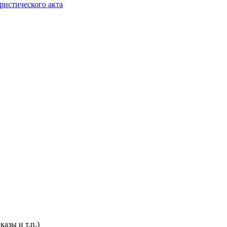
ристического акта
азы и т.п.)