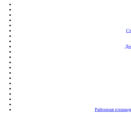
Ст
До
Районная площадк