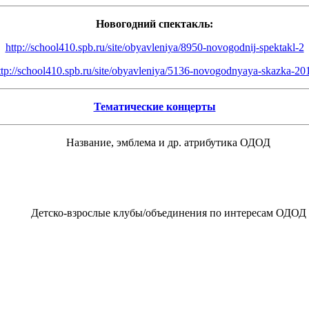
Новогодний спектакль:
http://school410.spb.ru/site/obyavleniya/8950-novogodnij-spektakl-2
ttp://school410.spb.ru/site/obyavleniya/5136-novogodnyaya-skazka-20
Тематические концерты
Название, эмблема и др. атрибутика ОДОД
Детско-взрослые клубы/объединения по интересам ОДОД