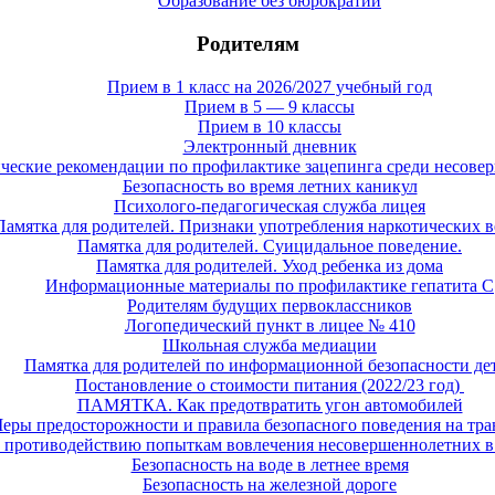
Образование без бюрократии
Родителям
Прием в 1 класс на 2026/2027 учебный год
Прием в 5 — 9 классы
Прием в 10 классы
Электронный дневник
ческие рекомендации по профилактике зацепинга среди несове
Безопасность во время летних каникул
Психолого-педагогическая служба лицея
Памятка для родителей. Признаки употребления наркотических 
Памятка для родителей. Суицидальное поведение.
Памятка для родителей. Уход ребенка из дома
Информационные материалы по профилактике гепатита С
Родителям будущих первоклассников
Логопедический пункт в лицее № 410
Школьная служба медиации
Памятка для родителей по информационной безопасности де
Постановление о стоимости питания (2022/23 год)
ПАМЯТКА. Как предотвратить угон автомобилей
еры предосторожности и правила безопасного поведения на тра
противодействию попыткам вовлечения несовершеннолетних в
Безопасность на воде в летнее время
Безопасность на железной дороге