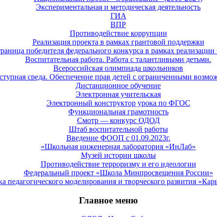
Экспериментальная и методическая деятельность
ГИА
ВПР
Противодействие коррупции
Реализация проекта в рамках грантовой поддержки
раница победителя федерального конкурса в рамках реализац
Воспитательная работа. Работа с талантливыми детьми.
Всероссийская олимпиада школьников
ступная среда. Обеспечение прав детей с ограниченными возмо
Дистанционное обучение
Электронная учительская
Электронный конструктор урока по ФГОС
Функциональная грамотность
Смотр — конкурс ОДОД
Штаб воспитательной работы
Введение ФООП с 01.09.2023г.
«Школьная инженерная лаборатория «ИнЛаб»
Музей истории школы
Противодействие терроризму и его идеологии
Федеральный проект «Школа Минпросвещения России»
а педагогического моделирования и творческого развития «Кар
Главное меню