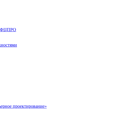
ии ФЦПРО
жностями
ьерное проектирование»