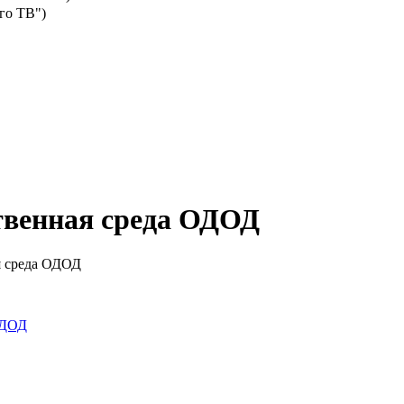
го ТВ")
твенная среда ОДОД
я среда ОДОД
ОДОД