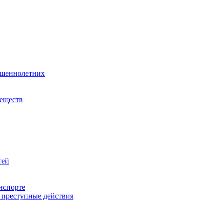
ршеннолетних
веществ
тей
нспорте
 преступные действия